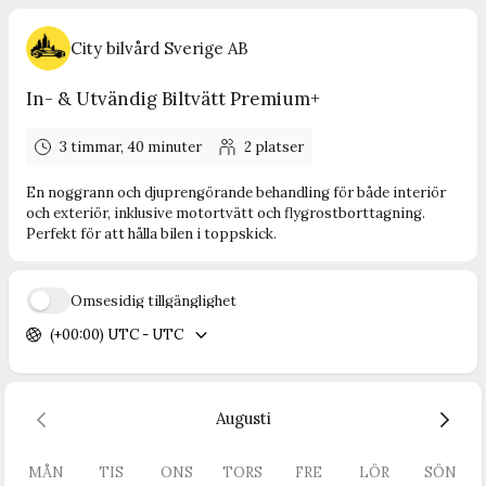
City bilvård Sverige AB
In- & Utvändig Biltvätt Premium+
3 timmar, 40 minuter
2
platser
En noggrann och djuprengörande behandling för både interiör
och exteriör, inklusive motortvätt och flygrostborttagning.
Perfekt för att hålla bilen i toppskick.
Ömsesidig tillgänglighet
(+00:00) UTC - UTC
Augusti
MÅN
TIS
ONS
TORS
FRE
LÖR
SÖN