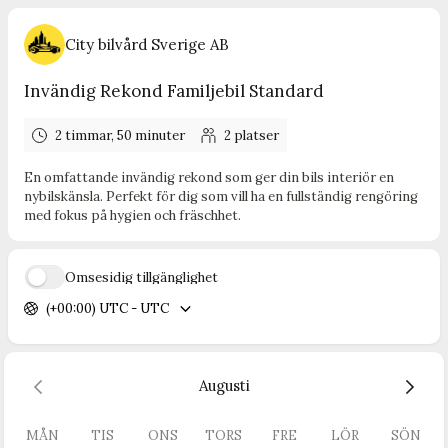
City bilvård Sverige AB
Invändig Rekond Familjebil Standard
2 timmar, 50 minuter
2
platser
En omfattande invändig rekond som ger din bils interiör en
nybilskänsla. Perfekt för dig som vill ha en fullständig rengöring
med fokus på hygien och fräschhet.
Ömsesidig tillgänglighet
(+00:00) UTC - UTC
Augusti
MÅN
TIS
ONS
TORS
FRE
LÖR
SÖN