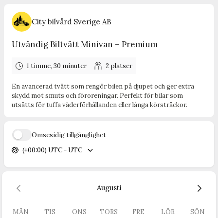
City bilvård Sverige AB
Utvändig Biltvätt Minivan – Premium
1 timme, 30 minuter
2
platser
En avancerad tvätt som rengör bilen på djupet och ger extra
skydd mot smuts och föroreningar. Perfekt för bilar som
utsätts för tuffa väderförhållanden eller långa körsträckor.
Ömsesidig tillgänglighet
(+00:00) UTC - UTC
Augusti
MÅN
TIS
ONS
TORS
FRE
LÖR
SÖN