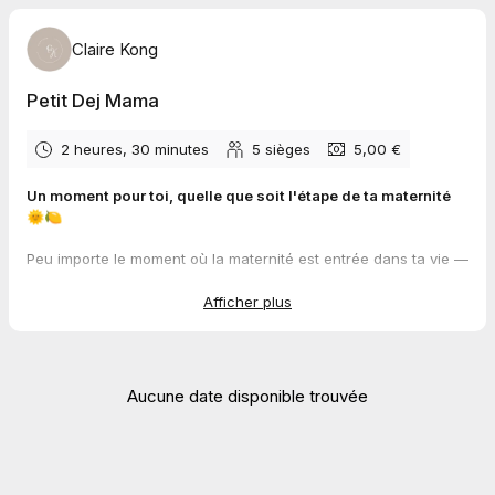
Claire Kong
Petit Dej Mama
2 heures, 30 minutes
5
sièges
5,00 €
Un moment pour toi, quelle que soit l'étape de ta maternité
🌞🍋
Peu importe le moment où la maternité est entrée dans ta vie —
que ce soit il y a quelques semaines, quelques mois ou même
quelques années — tu as
le droit de t'offrir un moment pour
Afficher plus
toi
. Un moment gourmand, authentique et apaisant, à savourer
seule ou accompagnée de ton ou tes enfant.s.
Ce temps est
pour toi
, pour te ressourcer, te reconnecter à
toi-même et partager des instants précieux.
Aucune date disponible trouvée
🔗 Plus d'infos :
clairekong.co
💰
Modalités pratiques:
Acompte
de 5€
pour valider la réservation