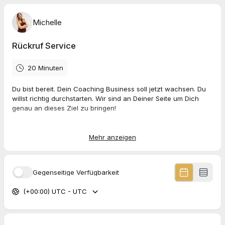
Michelle
Rückruf Service
20 Minuten
Du bist bereit. Dein Coaching Business soll jetzt wachsen. Du
willst richtig durchstarten. Wir sind an Deiner Seite um Dich
genau an dieses Ziel zu bringen!
Mehr anzeigen
Bitte such Dir einen Termin meinem Terminkalender und ich
werde Dich zurückrufen um die Details zu klären.
Gegenseitige Verfügbarkeit
Ich freue mich,
(+00:00) UTC - UTC
Michelle