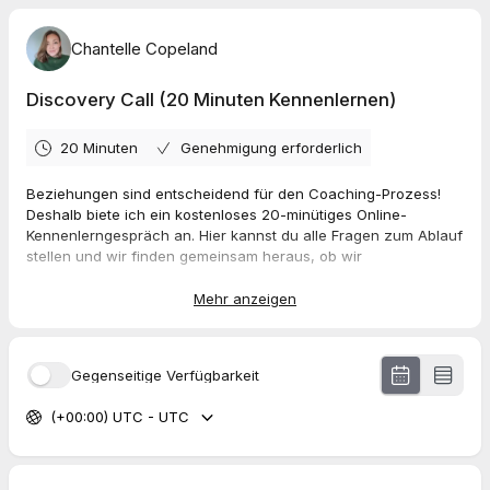
Chantelle Copeland
Discovery Call (20 Minuten Kennenlernen)
20 Minuten
Genehmigung erforderlich
Beziehungen sind entscheidend für den Coaching-Prozess!
Deshalb biete ich ein kostenloses 20-minütiges Online-
Kennenlerngespräch an. Hier kannst du alle Fragen zum Ablauf
stellen und wir finden gemeinsam heraus, ob wir
zusammenpassen und ob ich dich bei deinen Zielen
unterstützen kann.
Mehr anzeigen
Es ist also kein "Verkaufsgespräch", sondern unsere
Gelegenheit, einander kurz kennenzulernen, damit wir beide
Gegenseitige Verfügbarkeit
ein gutes Gefühl haben, bevor ein Termin gebucht wird.
(+00:00) UTC - UTC
Datenschutz ist mir wichtig
Ich nehme deine Privatsphäre sehr ernst. Die Buchungsbuttons
auf meiner Website werden über
TidyCal
abgewickelt, eine
Software aus den USA, die es dir ermöglicht, Termine direkt