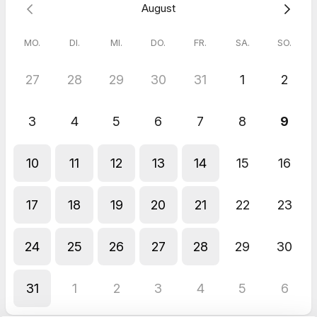
August
online zu vereinbaren.
Wenn du Bedenken hast, diese App zu nutzen, ist das
überhaupt kein Problem: Du kannst mich jederzeit auch direkt
MO.
DI.
MI.
DO.
FR.
SA.
SO.
per E-Mail (coachingbychantelle@gmail.com) oder Telefon (+49
157 8434 7143) kontaktieren, und wir vereinbaren deinen Termin
ganz unkompliziert persönlich.
27
28
29
30
31
1
2
3
4
5
6
7
8
9
10
11
12
13
14
15
16
17
18
19
20
21
22
23
24
25
26
27
28
29
30
31
1
2
3
4
5
6