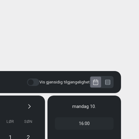
Vis gjensidig tilgjengelighet
mandag
10.
LØR
SØN
16:00
1
2