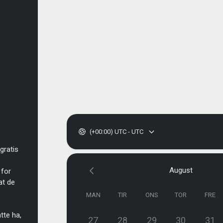
(+00:00) UTC - UTC
gratis
August
 for
at de
MAN
TIR
ONS
TOR
FRE
tte ha,
27
28
29
30
31