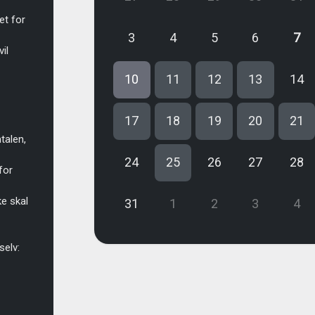
et for
3
4
5
6
7
il
10
11
12
13
14
17
18
19
20
21
talen,
24
25
26
27
28
for
e skal
31
1
2
3
4
selv: