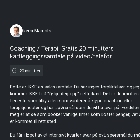
mandag 10. august 2026
Remi Marents
Coaching / Terapi: Gratis 20 minutters
kartleggingssamtale på video/telefon
20 minutter
Dette er IKKE en salgssamtale. Du har ingen forpliktelser, og jeg
kommer IKKE til å "følge deg opp" i etterkant. Det er derimot en 
tjeneste som tilbys deg som vurderer å kjøpe coaching eller
terapitjenester og har spørsmål som du vil ha svar på. Fordelen
meg er at de som booker vanlige timer som koster penger, vet 
er kommet til rett sted.
Du får i løpet av et intensivt kvarter svar på evt. spørsmål du må