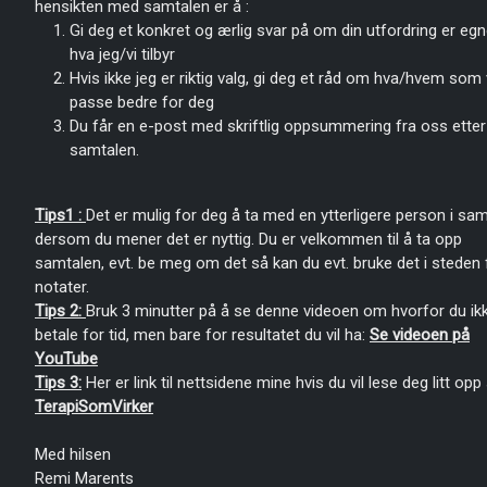
hensikten med samtalen er å :
Gi deg et konkret og ærlig svar på om din utfordring er egn
hva jeg/vi tilbyr
Hvis ikke jeg er riktig valg, gi deg et råd om hva/hvem som v
passe bedre for deg
Du får en e-post med skriftlig oppsummering fra oss etter
samtalen.
Tips1 :
Det er mulig for deg å ta med en ytterligere person i sam
dersom du mener det er nyttig. Du er velkommen til å ta opp
samtalen, evt. be meg om det så kan du evt. bruke det i steden 
notater.
Tips 2:
Bruk 3 minutter på å se denne videoen om hvorfor du ikk
betale for tid, men bare for resultatet du vil ha:
Se videoen på
YouTube
Tips 3:
Her er link til nettsidene mine hvis du vil lese deg litt opp 
TerapiSomVirker
Med hilsen
Remi Marents