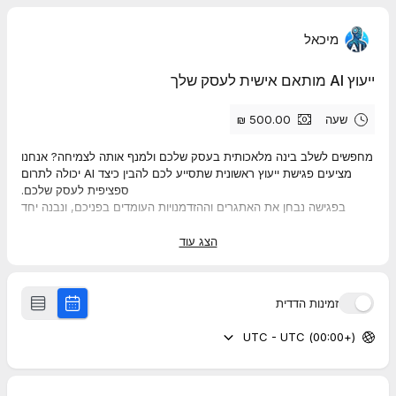
מיכאל
ייעוץ AI מותאם אישית לעסק שלך
שעה
מחפשים לשלב בינה מלאכותית בעסק שלכם ולמנף אותה לצמיחה? אנחנו
מציעים פגישת ייעוץ ראשונית שתסייע לכם להבין כיצד AI יכולה לתרום
ספציפית לעסק שלכם.
בפגישה נבחן את האתגרים וההזדמנויות העומדים בפניכם, ונבנה יחד
תכנית פעולה מותאמת אישית.
לייעוץ טלפוני ראשוני ללא עלות, ניתן להתקשר: 055-992-6583
הצג עוד
זמינות הדדית
(+00:00) UTC - UTC