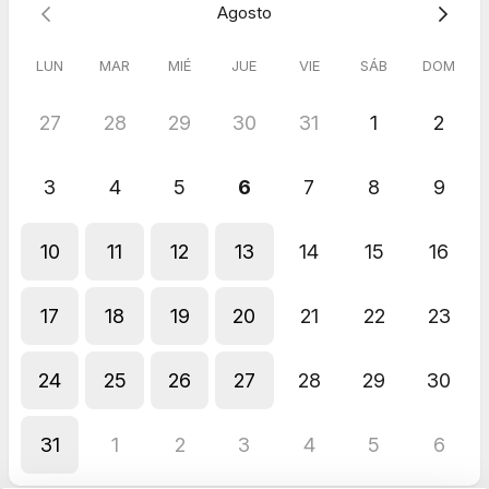
Agosto
Nov 2025
Nueva ley de facturación electrónica + Tutorial Holded
LUN
MAR
MIÉ
JUE
VIE
SÁB
DOM
Marta
Nov 2025
27
28
29
30
31
1
2
Nueva ley de facturación electrónica + Tutorial Holded
3
4
5
6
7
8
9
10
11
12
13
14
15
16
17
18
19
20
21
22
23
24
25
26
27
28
29
30
31
1
2
3
4
5
6