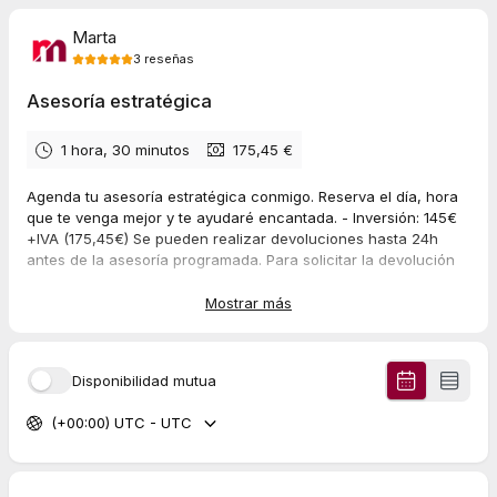
Marta
3
reseñas
Asesoría estratégica
1 hora, 30 minutos
175,45 €
Agenda tu asesoría estratégica conmigo. Reserva el día, hora
que te venga mejor y te ayudaré encantada. - Inversión: 145€
+IVA (175,45€) Se pueden realizar devoluciones hasta 24h
antes de la asesoría programada. Para solicitar la devolución
se tendrá que enviar un mail a marta@comsentido.es.
Mostrar más
5.0
(
3
reseñas
)
Disponibilidad mutua
Poli
(+00:00) UTC - UTC
Nov 2025
Nueva ley de facturación electrónica + Tutorial Holded
Marta