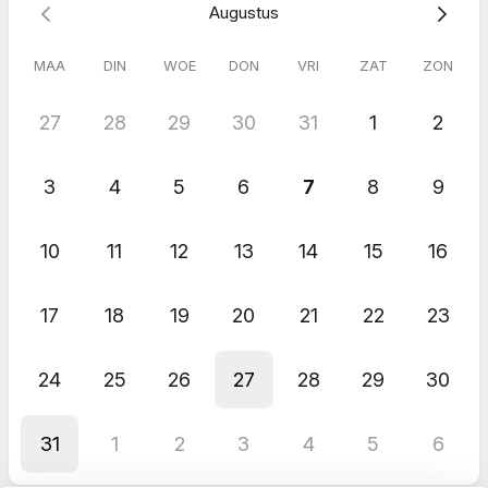
Augustus
behandeling per maand in. Het is belangrijk om vooruit te
plannen omdat vervolgafspraken anders mogelijk pas
maanden later beschikbaar zijn.
MAA
DIN
WOE
DON
VRI
ZAT
ZON
27
28
29
30
31
1
2
3
4
5
6
7
8
9
10
11
12
13
14
15
16
17
18
19
20
21
22
23
24
25
26
27
28
29
30
31
1
2
3
4
5
6