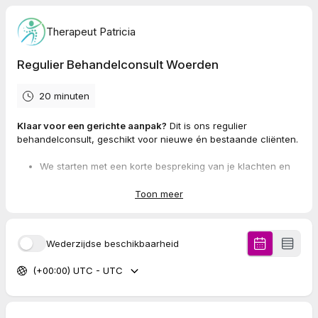
Therapeut Patricia
Regulier Behandelconsult Woerden
20 minuten
Klaar voor een gerichte aanpak?
Dit is ons regulier
behandelconsult, geschikt voor nieuwe én bestaande cliënten.
We starten met een korte bespreking van je klachten en
doelen.
We onderzoeken jouw blokkades.
Toon meer
We passen direct Neuro Manuele Therapie toe.
De kosten zijn €59,-
Wederzijdse beschikbaarheid
Voor de eerste afspraak adviseren we een uitgebreid consult
(+00:00) UTC - UTC
zodat we voldoende tijd hebben om jouw klachten en
voorgeschiedenis goed in kaart te brengen.
Plan direct daarna voor de komende maanden één reguliere