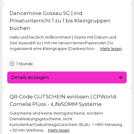
CPWorld | bewegt - bewusst - befreit
Dancemove Gossau SG | ind.
Vom Kopf über den Körper ins Herz
Privatunterricht 1 zu 1 bis Kleingruppen
buchen
Hallo und herzlich Willkommen1 | Starte mit Datum und
Zeit Auswahl1 zu 1 mit mir tanzen lernenPaareoder Du
organisierst eine Kleingruppe (Dankeschön-...
Mehr lesen
1 Stunde
Details anzeigen
QR-Code GUTSCHEIN einlösen | CPWorld-
Cornelia Plüss - iLifeSOMM Systeme
Gutscheine sind keine Wertgutscheine, sondern
Dienstleistungsgutscheine, nicht
kumulierbar!GeburtstagsGutschein: BLAU -> HRV Messung
+ 50 Min Wellness...
Mehr lesen