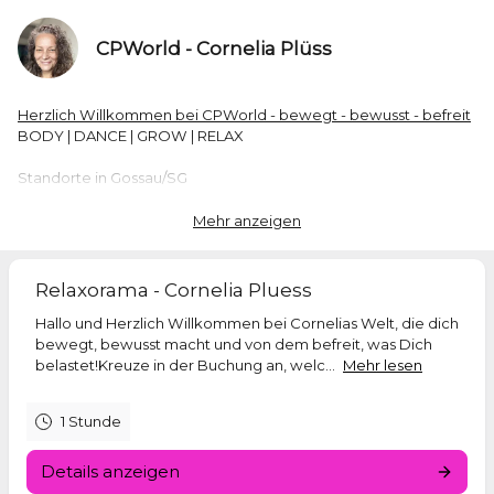
CPWorld - Cornelia Plüss
Herzlich Willkommen bei CPWorld - bewegt - bewusst - befreit
BODY | DANCE | GROW | RELAX
Standorte in Gossau/SG
TANZSCHULE DANCEMOVE Mooswiesstr. 62
PRAXIS RELAXORAMA Andwilerstr. 32
Mehr anzeigen
Cornelia Plüss
+41 78 629 58 02 |
EMAIL
|
Webseite
Relaxorama - Cornelia Pluess
Hallo und Herzlich Willkommen bei Cornelias Welt, die dich
Diplome - Eidg. mit FA - Pokale als
bewegt, bewusst macht und von dem befreit, was Dich
-Moverin Spiraldynamik und spezific Massage
belastet!Kreuze in der Buchung an, welc...
Mehr lesen
-Tanz-Lehrerin für Paar- und Solotanz | Hochzeiten
-Turniertänzerin in div. Paartänzen - Weltspitzenpodestplätze
-Tanzsport-Trainerin
1 Stunde
-Persönlichkeits-Coach seit 1991
-ganzheitlicher Gesundheitsberater
Details anzeigen
-Energie Coach / Spezialisiert auf AuraChirurgie
-Kinesiologin