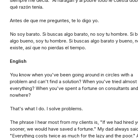
siempre me decía: "Al haragán y al pobre todo le cuesta dob
qué razón tenía.
Antes de que me preguntes, te lo digo yo.
No soy barato. Si buscas algo barato, no soy tu hombre. Si 
algo bueno, soy tu hombre. Si buscas algo barato y bueno, n
existe, así que no pierdas el tiempo.
English
You know when you've been going around in circles with a
problem and can't find a solution? When you've tried almost
everything? When you've spent a fortune on consultants and
nowhere?
That's what I do. I solve problems.
The phrase I hear most from my clients is, "If we had hired 
sooner, we would have saved a fortune." My dad always said
"Everything costs twice as much for the lazy and the poor."