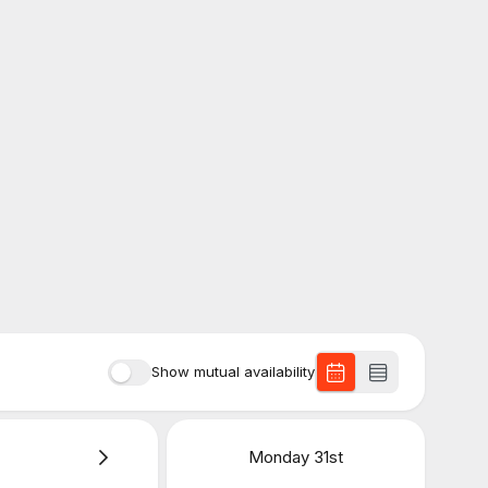
Show mutual availability
Monday
31st