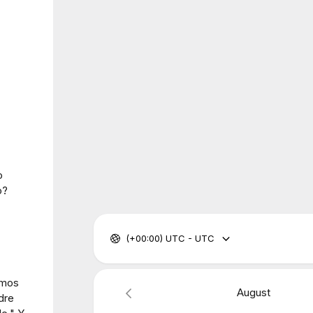
o
o?
(+00:00) UTC - UTC
amos
August
dre