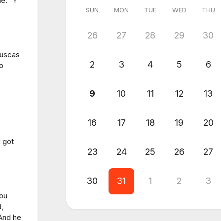
le." Y
SUN
MON
TUE
WED
THU
26
27
28
29
30
buscas
2
3
4
5
6
o
9
10
11
12
13
16
17
18
19
20
 got
23
24
25
26
27
30
31
1
2
3
you
,
 And he