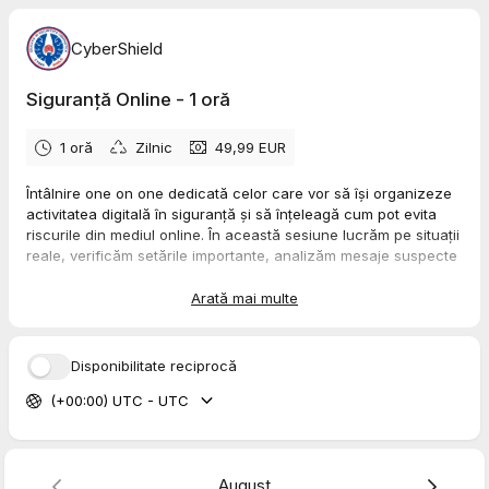
CyberShield
Siguranță Online - 1 oră
1 oră
Zilnic
49,99 EUR
Întâlnire one on one dedicată celor care vor să își organizeze
activitatea digitală în siguranță și să înțeleagă cum pot evita
riscurile din mediul online. În această sesiune lucrăm pe situații
reale, verificăm setările importante, analizăm mesaje suspecte
și optimizăm modul în care sunt folosite platformele și
aplicațiile. Scopul este creșterea nivelului de protecție digitală
Arată mai multe
într-un timp scurt și clar.
Disponibilitate reciprocă
(+00:00) UTC - UTC
August