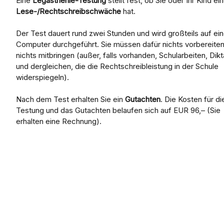
Eine
Legasthenie-Testung
stellt fest, ob Sie oder Ihr Kind ei
Lese-/Rechtschreibschwäche
hat.
Der Test dauert rund zwei Stunden und wird großteils auf ei
Computer durchgeführt. Sie müssen dafür nichts vorbereite
nichts mitbringen (außer, falls vorhanden, Schularbeiten, Dikt
und dergleichen, die die Rechtschreibleistung in der Schule
widerspiegeln).
Nach dem Test erhalten Sie ein
Gutachten
. Die Kosten für di
Testung und das Gutachten belaufen sich auf EUR 96,– (Sie
erhalten eine Rechnung).