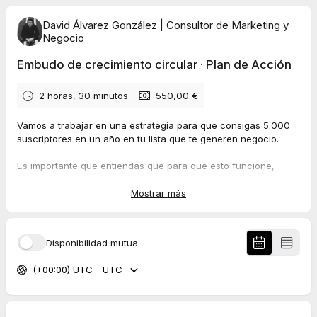
David Álvarez González | Consultor de Marketing y
Negocio
Embudo de crecimiento circular · Plan de Acción
2 horas, 30 minutos
550,00 €
Vamos a trabajar en una estrategia para que consigas 5.000
suscriptores en un año en tu lista que te generen negocio.
Es importante que entiendas que para que esto funcione,
necesitas invertir en publicidad mensualmente.
Mostrar más
Y diseñaremos una estrategia de venta automatizada que te
permita recuperar la inversión con las ventas generadas cada
mes.
Disponibilidad mutua
Lo vamos a hacer aplicando estrategia y diseñando un plan de
(+00:00) UTC - UTC
acción que incluya todo lo necesario para que actives tu
embudo de crecimiento circular en 21 días.
Esto es lo que va a pasar: