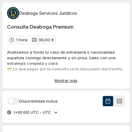
Deaboga Servicios Jurídicos
Consulta Deaboga Premium
1 hora
99,00 €
Analizamos a fondo tu caso de extranjería o nacionalidad
española conmigo directamente y sin prisa. Sales con una
estrategia completa y clara.
💳
Lo que pagas por la consulta se te descuenta del trámite
si después lo realizas con nosotros (contratándolo dentro del
mes siguiente a tu consulta).
Mostrar más
📩 Además, resolvemos por
email tus dudas puntuales de
seguimiento
durante la semana siguiente y puedes elegir que
Disponibilidad mutua
la consulta sea
presencial
en nuestra oficina de Madrid.
Antes de reservar, ten en cuenta estos detalles:
(+00:00) UTC - UTC
💻📞🏢 Las modalidades disponibles son
online, telefónica y
presencial
en nuestra oficina de Madrid.
💻 La modalidad
online
será por Google Meet o videollamada