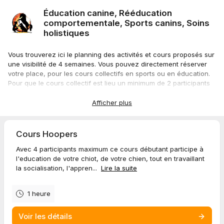
Éducation canine, Rééducation
comportementale, Sports canins, Soins
holistiques
Vous trouverez ici le planning des activités et cours proposés sur
une visibilité de 4 semaines. Vous pouvez directement réserver
votre place, pour les cours collectifs en sports ou en éducation.
Pour que le cours collectif est lieu un minimum de 2 participants
est requis.
Afficher plus
La rééducation comportementale est proposée uniquement en
cours individuel, après avoir effectué un bilan comportemental.
Tous les cours individuels et soins holistiques sont possibles en
Cours Hoopers
semaine et week end en présentielle et en visio, merci de me
Avec 4 participants maximum ce cours débutant participe à
contacter par téléphone pour prendre RDV.
l'education de votre chiot, de votre chien, tout en travaillant
la socialisation, l'appren...
Lire la suite
1 heure
Voir les détails