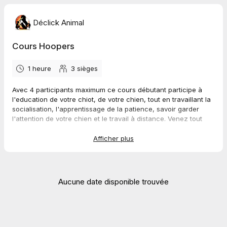
Déclick Animal
Cours Hoopers
1 heure
3
sièges
Avec 4 participants maximum ce cours débutant participe à
l'education de votre chiot, de votre chien, tout en travaillant la
socialisation, l'apprentissage de la patience, savoir garder
l'attention de votre chien et le travail à distance. Venez tout
simplement vous amuser. Si vous n'êtes pas clients merci de
prendre directement rdv pour un appel gratuit (toujours dans
Afficher plus
l'agenda), pour parler de votre chien et voir les possibilités.
Vous pouvez aussi me joindre directement par téléphone ,
WhatsApp, ou mail. merci de votre compréhension
Aucune date disponible trouvée