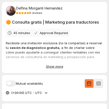
Delfina Morganti Hernandez
6
reviews
🟠 Consulta gratis | Marketing para traductores
45 minutes
Approval Required
Recibiste una invitación exclusiva (no la compartas) a reservar
tu
sesión de diagnóstico gratuita
, a fin de charlar sobre
cómo puedo ayudarte a conseguir clientes rentables con mis
servicios de consultoría en marketing y prospección para
traductores y profes de idiomas. IMPORTANTE: A raíz de la alta
demanda, la reserva de sesiones sin cargo está sujeta a una
Show more
aprobación manual posterior. Mientras tanto, aquí podés ver
más info sobre mi programa personalizado de marketing para
traductores:
Mutual availability
Descripción y testimonios
Casos de éxito
(+00:00) UTC - UTC
Video de 5 minutos
Delfina🍊