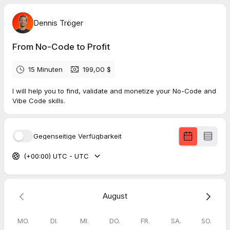
Dennis Tröger
From No-Code to Profit
15 Minuten
199,00 $
I will help you to find, validate and monetize your No-Code and
Vibe Code skills.
Gegenseitige Verfügbarkeit
(+00:00) UTC - UTC
August
MO.
DI.
MI.
DO.
FR.
SA.
SO.