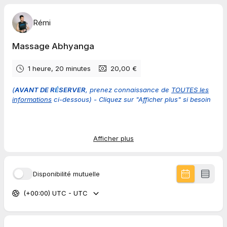
Rémi
Massage Abhyanga
1 heure, 20 minutes
20,00 €
(
AVANT DE R
É
SERVER
, prenez connaissance de
TOUTES les
informations
ci-dessous) -
Cliquez sur "Afficher plus" si besoin
Massage de tout le corps à l'huile.
Afficher plus
Durée
: 1h
de massage
+ 20
minutes d'accueil, de déshabillage
et d'habillage.
Disponibilité mutuelle
Tarifs
:
(+00:00) UTC - UTC
"Je viens les mains dans les poches" = 75€
hors code
promotionnel, bon cadeau et options
"Je viens avec mes serviettes" = 60€
hors code
promotionnel, bon cadeau et options