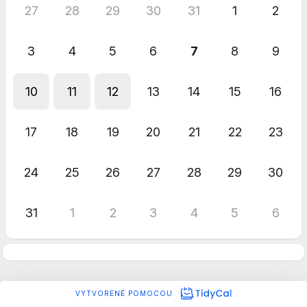
27
28
29
30
31
1
2
3
4
5
6
7
8
9
10
11
12
13
14
15
16
17
18
19
20
21
22
23
24
25
26
27
28
29
30
31
1
2
3
4
5
6
VYTVORENÉ POMOCOU