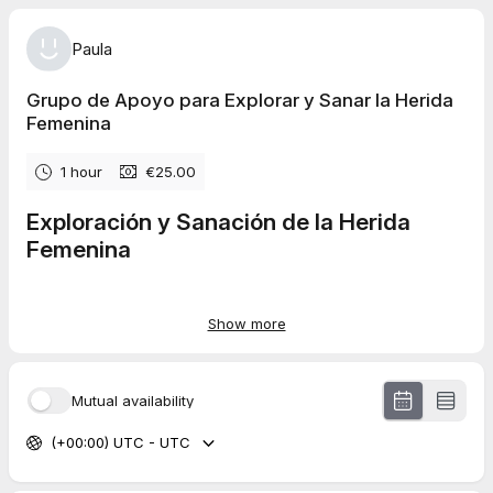
Paula
Grupo de Apoyo para Explorar y Sanar la Herida
Femenina
1 hour
€25.00
Exploración y Sanación de la Herida
Femenina
Grupo · Online
Show more
Un espacio guiado para la exploración consciente a través del
cuerpo y la sanación ancestral.
Esta propuesta acompaña la recuperación de la presencia, la
Mutual availability
autoestima, la expresión auténtica y la continuidad cíclica,
dentro de un entorno grupal seguro, respetuoso y consciente.
(+00:00) UTC - UTC
Sobre el espacio
Sanar la herida femenina es un proceso de reconexión