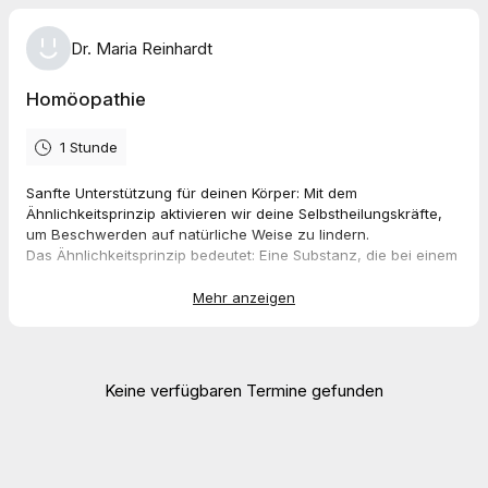
Dr. Maria Reinhardt
Homöopathie
1 Stunde
Sanfte Unterstützung für deinen Körper: Mit dem
Ähnlichkeitsprinzip aktivieren wir deine Selbstheilungskräfte,
um Beschwerden auf natürliche Weise zu lindern.
Das Ähnlichkeitsprinzip bedeutet: Eine Substanz, die bei einem
gesunden Menschen bestimmte Symptome hervorruft, kann
diese Symptome bei einem kranken Menschen oder Tier heilen.
Mehr anzeigen
Bitte beachten:
Für die Buchung fällt eine Anzahlung von 50 €
an, ohne Rückerstattung. Der Restbetrag wird nach der Sitzung
fällig.
Keine verfügbaren Termine gefunden
Starterpaket:
371 € (Anamnesegespräch + 3 Sitzungen)