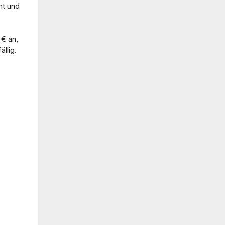
nt und
 € an,
llig.