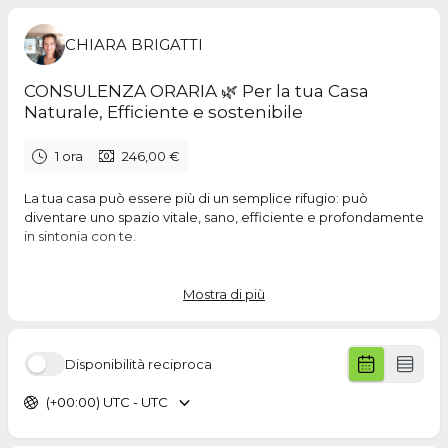
CHIARA BRIGATTI
CONSULENZA ORARIA 🌿 Per la tua Casa
Naturale, Efficiente e sostenibile
1 ora
246,00 €
La tua casa può essere più di un semplice rifugio: può
diventare uno spazio vitale, sano, efficiente e profondamente
in sintonia con te.
Con questa consulenza personalizzata lavoreremo insieme
su un dubbio
, un progetto o un’idea per aiutarti a scegliere
Mostra di più
materiali naturali, soluzioni energetiche sostenibili e approcci
costruttivi in armonia con la natura (e con il tuo budget).
Disponibilità reciproca
🌿
Durante la consulenza potrai:
– Ricevere consigli su come rendere più sostenibile un
(+00:00) UTC - UTC
progetto esistente (o impostarlo da zero)
– Valutare materiali naturali alternativi a polistirolo,
poliuretano, lana di roccia