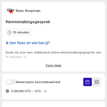
Kees Koopman
Kennismakingsgesprek
15 minuten
Ik ben Kees en wie ben jij?
Boek mij voor een vrijblijvend online kennismakingsgesprek van
15 minuten ☕.
Wie weet kan ik jou op weg helpen met een vraag op het
Toon meer
snijvlak van onderwijs en ICT.
Of bij de opzet en inrichting van jouw digitaal leerplatform.
Of met het geven van 'n training, cursus of workshop.
Individueel of als groep.
Wederzijdse beschikbaarheid
CU! ☕☕
(+00:00) UTC - UTC
Eerst ff online kijken? Doen!
🌐 edusparx.nl
🌐 leren.edusparx.nl