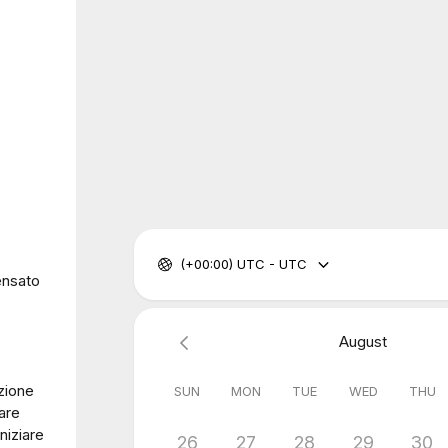
(+00:00) UTC - UTC
ensato
August
azione
SUN
MON
TUE
WED
THU
iare
niziare
26
27
28
29
30