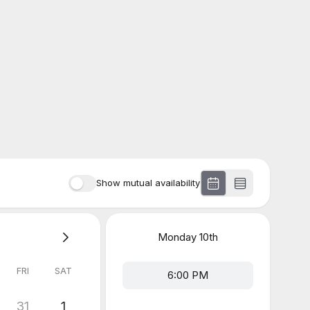
Show mutual availability
Monday
10th
FRI
SAT
6:00 PM
31
1