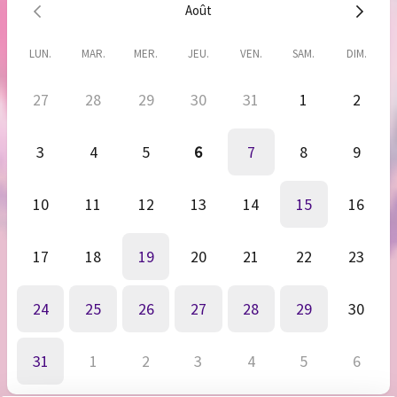
Août
📅
Réservez dès maintenant, je suis ravie de vous écouter.
— Élisabeth Bernardo
LUN.
MAR.
MER.
JEU.
VEN.
SAM.
DIM.
27
28
29
30
31
1
2
3
4
5
6
7
8
9
10
11
12
13
14
15
16
17
18
19
20
21
22
23
24
25
26
27
28
29
30
31
1
2
3
4
5
6