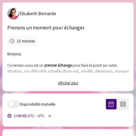
Elisabeth Bernardo
Prenons un moment pour échanger.
15 minutes
Bonjour,
Ce rendez-vous est un
premier échange
pour faire le point sur votre
situation, vos difficultés actuelles (burn-out, anxiété, dépression, manque
de confiance, traumatisme, quête de sens…) et déterminer si mon
accompagnement peut vous convenir.
Afficher plus
Cet échange se déroule dans un cadre
confidentiel, bienveillant et sans
engagement
, afin de vous offrir un espace d’écoute et de clarté avant
Disponibilité mutuelle
d’aller plus loin.
C’est une première étape simple et sans engagement vers un mieux-être
(+00:00) UTC - UTC
durable.
Pour qui ?
Toute personne, particulier ou professionnel, en quête d’un
accompagnement humain et sur-mesure.