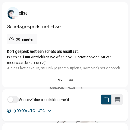
elise
Schetsgesprek met Elise
30 minuten
Kort gesprek met een schets als resultaat.
In een half uur ontdekken we of en hoe illustraties voor jou van
meerwaarde kunnen zijn.
Als dat het geval is, stuur ik je (soms tijdens, soms na) het gesprek
een ruwe schets en dan maken we een vervolgafspraak maken of
niet.
Toon meer
Om zoveel mogelijk uit ons half uurtje te halen, stel ik je alvast wat
vragen. Hoe dan ook zie ik er naar uit!
Wederzijdse beschikbaarheid
Tot dan!
Elise
(+00:00) UTC - UTC