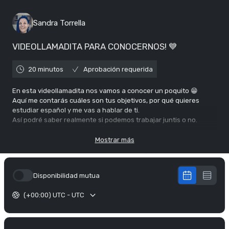
Sandra Torrella
VIDEOLLAMADITA PARA CONOCERNOS! 💙
20 minutos
Aprobación requerida
En esta videollamadita nos vamos a conocer un poquito 😁
Aquí me contarás cuáles son tus objetivos, por qué quieres
estudiar español y me vas a hablar de ti.
Así podré saber realmente si podemos trabajar juntis o no.
No tengas miedo y dale 🤘🏻
Mostrar más
Disponibilidad mutua
(+00:00) UTC - UTC