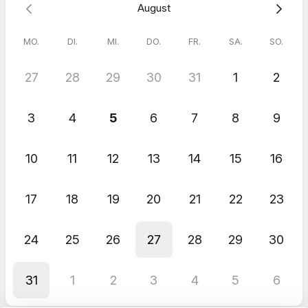
August
arbeiten möchtest und es primär um die zeitliche und
inhaltliche Ausgestaltung geht.
MO.
DI.
MI.
DO.
FR.
SA.
SO.
Weitere Terminoptionen (auch abends oder am Wochenende)
besprechen wir individuell:
mail@esthernatschack.de
.
27
28
29
30
31
1
2
Ich freue mich sehr auf dich!
🎉
3
4
5
6
7
8
9
10
11
12
13
14
15
16
17
18
19
20
21
22
23
24
25
26
27
28
29
30
31
1
2
3
4
5
6