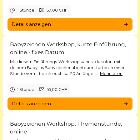
sind jedoch nicht nur eine wundervolle Möglichkeit, das
Verständnis zwischen Eltern/Betreuungsperson und Baby zu
1 Stunde
59,00 CHF
erweitern, sondern zeigen dem Baby auch, dass es sich
mitteilen kann und seine Bedürfnisse wichtig sind. Das steigert
Details anzeigen
das Selbstvertrauen und die Lust am Kommunizieren.
Auch für Kinder die zweisprachig aufwachsen sind Babyzeichen
eine wunderbare Brücke, die den Spracherwerb erleichtern
Babyzeichen Workshop, kurze Einführung,
und unterstützen.
online - fixes Datum
Mit diesem Einführungs-Workshop kannst du sofort mit
Kontaktiere mich, wenn du deinen Wunschtermin nicht findest -
deinem Baby ins Babyzeichenabenteuer starten.In einer
wir finden eine Lösung!
Stunde vermittle ich euch ca. 20 Anfänger...
Mehr lesen
Ich freue mich auf dich!
1 Stunde
55,00 CHF
Fabienne
Details anzeigen
Babyzeichen Workshop, Themenstunde,
online