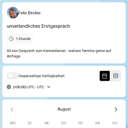
Felix Becker
unverbindliches Erstgespräch
1 Stunde
60 min Gespräch zum Kennenlernen - weitere Termine gerne auf
Anfrage
Gegenseitige Verfügbarkeit
(+00:00) UTC - UTC
August
MO.
DI.
MI.
DO.
FR.
SA.
SO.