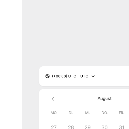
(+00:00) UTC - UTC
August
MO.
DI.
MI.
DO.
FR.
27
28
29
30
31