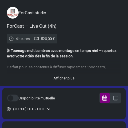
ForCast.studio
ForCast – Live Cut (4h)
4 heures
520,00 €
🎬
Tournage multicaméras avec montage en temps réel — repartez
avec votre vidéo dès la fin de la session.
Parfait pour les contenus à diffuser rapidement : podcasts,
interviews, présentations, annonces ou contenus promotionnels.
Afficher plus
Notre régisseur réalise le montage en direct pendant votre tournage.
Inclus :
Disponibilité mutuelle
– Studio équipé 3 caméras + son et lumière
– Réalisation et montage en live
(+00:00) UTC - UTC
– Fichier exporté et remis immédiatement
– Assistance technique sur place
📍 ForCast Studio – 3 rue Charles Baudelaire, 75012 Paris