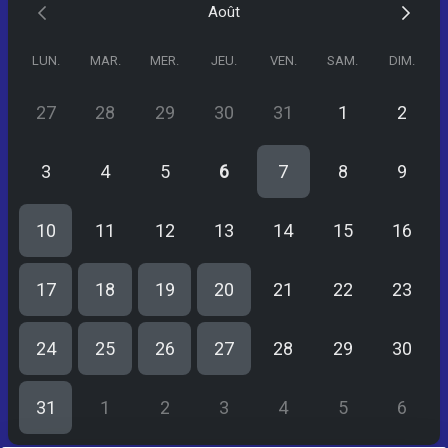
Août
🕘 Merci d’arriver 10 minutes avant le début de votre session.
LUN.
MAR.
MER.
JEU.
VEN.
SAM.
DIM.
27
28
29
30
31
1
2
3
4
5
6
7
8
9
10
11
12
13
14
15
16
17
18
19
20
21
22
23
24
25
26
27
28
29
30
31
1
2
3
4
5
6