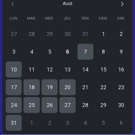
Août
🕘 Merci d’arriver 10 min avant le créneau réservé.
LUN.
MAR.
MER.
JEU.
VEN.
SAM.
DIM.
27
28
29
30
31
1
2
3
4
5
6
7
8
9
10
11
12
13
14
15
16
17
18
19
20
21
22
23
24
25
26
27
28
29
30
31
1
2
3
4
5
6