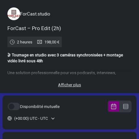
ForCast.studio
ForCast – Pro Edit (2h)
2 heures
198,00 €
🎬
Tournage en studio avec 3 caméras synchronisées + montage
vidéo livré sous 48h
Une solution professionnelle pour vos podcasts, interviews,
formations ou capsules web.
Notre équipe assure la captation, puis le montage dynamique sous 2
Afficher plus
jours ouvrés.
💡 Vous recevez un fichier vidéo propre et prêt à diffuser.
Disponibilité mutuelle
Inclus :
– Studio équipé (3 caméras, son et lumière)
(+00:00) UTC - UTC
– Réalisateur technique sur place
– Montage professionnel
– Export en Full HD (4K sur demande)
📍 Adresse : ForCast Studio, 3 rue Charles Baudelaire, 75012 Paris