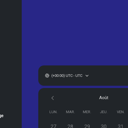
(+00:00) UTC - UTC
Août
LUN.
MAR.
MER.
JEU.
VEN.
ge
27
28
29
30
31