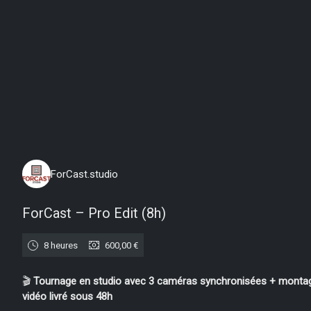
lundi 10 août 2026
ForCast.studio
ForCast – Pro Edit (8h)
8 heures
600,00 €
🎬
Tournage en studio avec 3 caméras synchronisées + monta
vidéo livré sous 48h