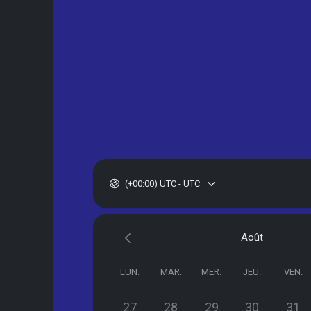
(+00:00) UTC - UTC
Août
LUN.
MAR.
MER.
JEU.
VEN.
27
28
29
30
31