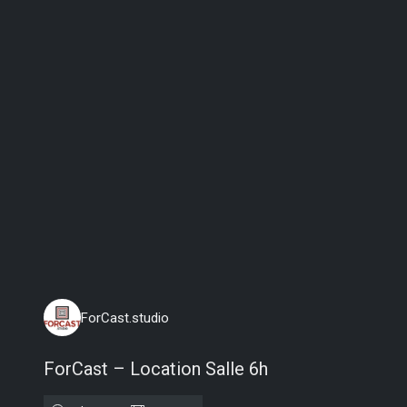
lundi 10 août 2026
ForCast.studio
ForCast – Location Salle 6h