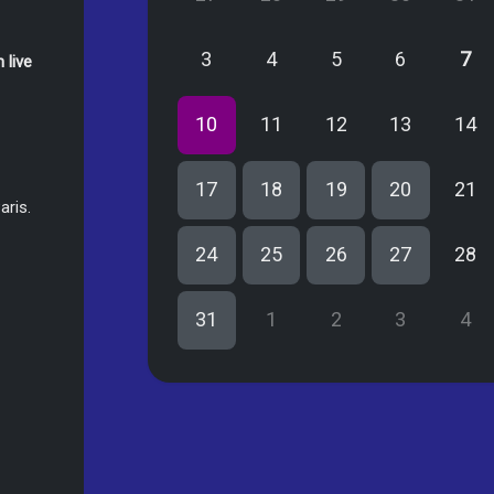
3
4
5
6
7
 live
10
11
12
13
14
17
18
19
20
21
aris.
24
25
26
27
28
31
1
2
3
4