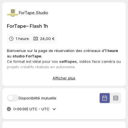
ForTape.Studio
ForTape– Flash 1h
1 heure
24,00 €
Bienvenue sur la page de réservation des créneaux d’
1 heure
au
studio ForTape
.
Ce format est idéal pour vos
selftapes
, vidéos face caméra ou
projets créatifs réalisés en autonomie.
✅ Ce que votre créneau inclut
Afficher plus
Accès au studio pendant 1h
Utilisation du matériel professionnel
disponible sur place
Disponibilité mutuelle
(selon la salle choisie)
Encodage et livraison des rushs via Dropbox
(dossier
(+00:00) UTC - UTC
individuel fourni)
Possibilité d’ajouter des
options
lors de la réservation
(coaching, réplique, fonds spécifiques, etc.)