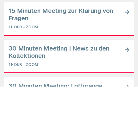
15 Minuten Meeting zur Klärung von
Fragen
1 HOUR
-
ZOOM
30 Minuten Meeting | News zu den
Kollektionen
1 HOUR
-
ZOOM
30 Minuten Meeting: Loftorange
Entdecken | Kollektionen im Fokus
30 MINUTES
-
ZOOM
60 Minuten Fokustraining |
Produktwissen