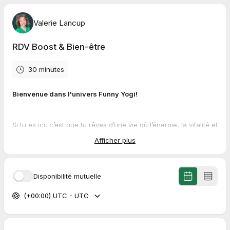
Valerie Lancup
RDV Boost & Bien-être
30 minutes
Bienvenue dans l'univers Funny Yogi!
Si tu es ici, c’est que tu rêves d’une vie où l’énergie, la vitalité et
l’action prennent toute leur place. Vieillir jeune, c’est possible,
Afficher plus
et je suis là pour te montrer comment.
L' appel Boost & Bien-être
: un premier pas vers une
Disponibilité mutuelle
transformation
(+00:00) UTC - UTC
Ces moments uniques me permettent de:
Définir tes priorités
pour que tu te sentes énergisée et en
contrôle de ta vie, sans t’épuiser.