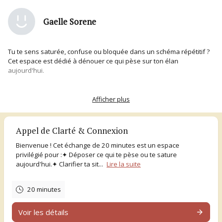
Gaelle Sorene
Tu te sens saturée, confuse ou bloquée dans un schéma répétitif ?
Cet espace est dédié à dénouer ce qui pèse sur ton élan
aujourd'hui.
MON APPROCHE
Une séance qui relie le mental et le corps. Nous utilisons la parole,
Afficher plus
l'écoute systémique et les outils vibratoires (son, toucher) pour
libérer les tensions là où ton mental ne peut plus agir.
Appel de Clarté & Connexion
L'objectif :
Bienvenue ! Cet échange de 20 minutes est un espace
Repartir avec une vision limpide, un système nerveux apaisé et des
privilégié pour :✦ Déposer ce qui te pèse ou te sature
clés concrètes pour retrouver ta juste place.
aujourd'hui.✦ Clarifier ta sit...
Lire la suite
Informations pratiques :
Lieux :
Novalaise (73) ou Saint-Pierre-d'Alvey (73).
20 minutes
Visio :
Possible sur demande.
Durée :
1h30 d'immersion.
Voir les détails
Si tu hésites encore, tu peux réserver un "Appel de Clarté" de 20 min