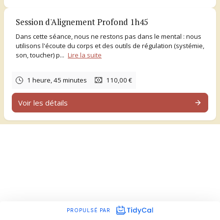
(offert) pour faire le point ensemble.
Plus d'infos :
www.gaellesorene.com
Session d'Alignement Profond 1h45
Dans cette séance, nous ne restons pas dans le mental : nous
utilisons l'écoute du corps et des outils de régulation (systémie,
son, toucher) p...
Lire la suite
1 heure, 45 minutes
110,00 €
Voir les détails
PROPULSÉ PAR