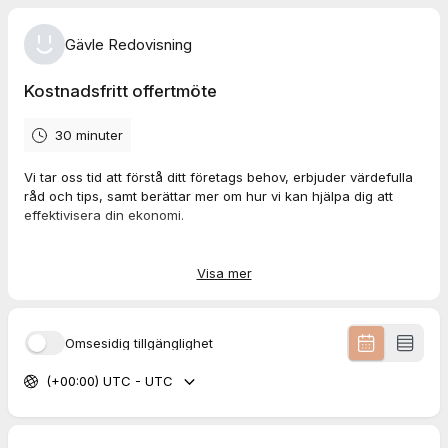
Gävle Redovisning
Kostnadsfritt offertmöte
30 minuter
Vi tar oss tid att förstå ditt företags behov, erbjuder värdefulla
råd och tips, samt berättar mer om hur vi kan hjälpa dig att
effektivisera din ekonomi.
Hos oss får du alltid en skräddarsydd ekonomihantering till fast
pris.
Visa mer
Ömsesidig tillgänglighet
(+00:00) UTC - UTC