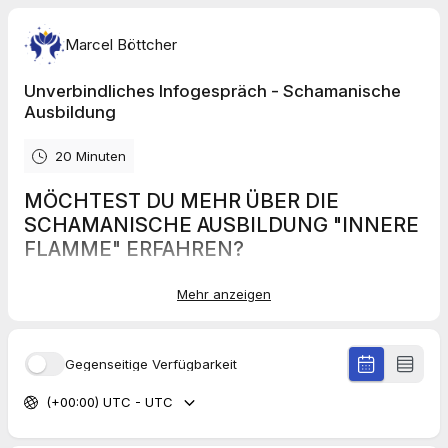
Marcel Böttcher
Unverbindliches Infogespräch - Schamanische
Ausbildung
20 Minuten
MÖCHTEST DU MEHR ÜBER DIE
SCHAMANISCHE AUSBILDUNG "INNERE
FLAMME" ERFAHREN?
Mehr anzeigen
Wenn Du auf der Suche nach einer transformierenden
Erfahrung bist, die Dein Leben bereichern und Deine spirituelle
Reise voranbringen kann, dann könnte die schamanische
online Ausbildung "Innere Flamme" genau das Richtige für Dich
Gegenseitige Verfügbarkeit
sein! Wenn Du mehr über die Inhalte, den Ablauf und die
Vorteile dieser Ausbildung erfahren möchtest, vereinbare
(+00:00) UTC - UTC
gerne Dein persönliches und kostenfreies Infogespräch und
wir schauen, ob es passt. Ich bin für Dich da, um alle Deine