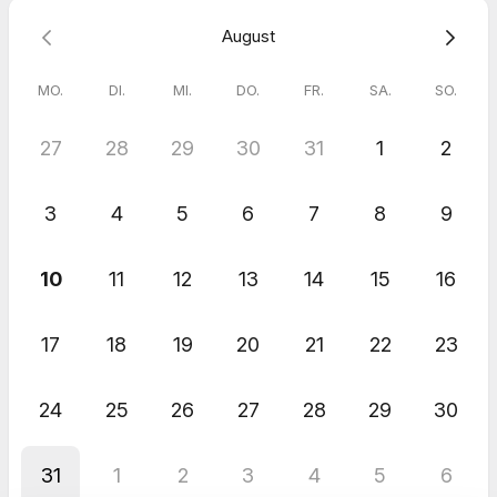
Fragen zu beantworten und Dich auf Deinem Weg zur
persönlichen und spirituellen Entfaltung zu unterstützen!
August
Zurück zur
Schamanischen Ausbildung in Schleswig-Holstein
Zurück zur
Schamanischen Online Ausbildung
MO.
DI.
MI.
DO.
FR.
SA.
SO.
27
28
29
30
31
1
2
3
4
5
6
7
8
9
10
11
12
13
14
15
16
17
18
19
20
21
22
23
24
25
26
27
28
29
30
31
1
2
3
4
5
6