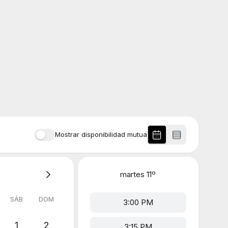
Mostrar disponibilidad mutua
martes
11º
SÁB
DOM
3:00 PM
1
2
3:15 PM