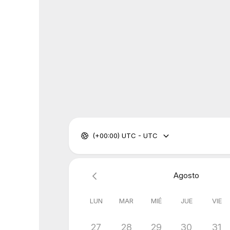
(+00:00) UTC - UTC
Agosto
LUN
MAR
MIÉ
JUE
VIE
27
28
29
30
31