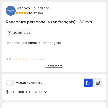
Grabovoi Foundation
10
reviews
Rencontre personnelle (en français) - 30 min
30 minutes
Rencontre personnelle (en français)
4.6
(
10
reviews
)
Show more
Thamke
Aug 2026
Persönliches Treffen (auf Deutsch) - 30 min
Mutual availability
Mariann
(+00:00) UTC - UTC
Aug 2026
Persönliches Treffen (auf Deutsch) - 30 min