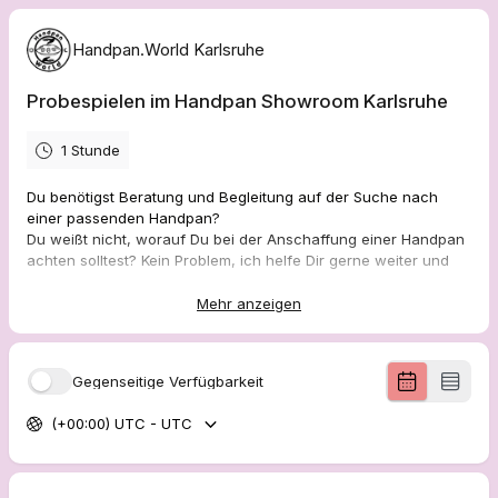
Handpan.World Karlsruhe
Probespielen im Handpan Showroom Karlsruhe
1 Stunde
Du benötigst Beratung und Begleitung auf der Suche nach
einer passenden Handpan?
Du weißt nicht, worauf Du bei der Anschaffung einer Handpan
achten solltest? Kein Problem, ich helfe Dir gerne weiter und
nehme mir Zeit, die optimal zu Dir passende Handpan zu
finden.
Mehr anzeigen
Die Handpan-Vielfalt ist groß, da kann es schwer fallen sich für
ein Modell zu entscheiden. Hier kann ich Dich unterstützen.
Gegenseitige Verfügbarkeit
Tonart, Skala, Material, Form, Anzahl Tonfelder, Hersteller,
Preis – all das gilt es abzuwägen.
(+00:00) UTC - UTC
Bitte beachte:
Ein Showroom ist kein Musikgeschäft von Handpan.world,
sondern eben ein "Zeigeraum" für Handpans und Zubehör der