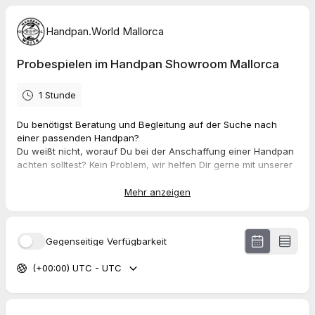
Handpan.World Mallorca
Probespielen im Handpan Showroom Mallorca
1 Stunde
Du benötigst Beratung und Begleitung auf der Suche nach
einer passenden Handpan?
Du weißt nicht, worauf Du bei der Anschaffung einer Handpan
achten solltest? Kein Problem, wir helfen Dir gerne mit unserer
Expertise weiter und nehmen uns Zeit, die optimal zu Dir
passende Handpan zu finden.
Mehr anzeigen
Die Handpan-Vielfalt ist groß, da kann es schwer fallen sich für
ein Modell zu entscheiden. Hier können wir Dich mit unserer
Gegenseitige Verfügbarkeit
Jahre langen Erfahrung und täglichen Praxis kompetent
unterstützen. Tonart, Skala, Material, Form, Anzahl Tonfelder,
(+00:00) UTC - UTC
Hersteller, Preis – all das gilt es abzuwägen.
In unserem Handpan-Showroom bieten wir Dir eine exquisite
Auswahl der unterschiedlichsten Instrumente von