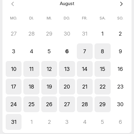
August
ausgewählten Handpan Herstellern zum Ausprobieren an.
Buche gerne Deinen kostenlosen Probespiel Termin bei uns.
MO.
DI.
MI.
DO.
FR.
SA.
SO.
27
28
29
30
31
1
2
3
4
5
6
7
8
9
10
11
12
13
14
15
16
17
18
19
20
21
22
23
24
25
26
27
28
29
30
31
1
2
3
4
5
6