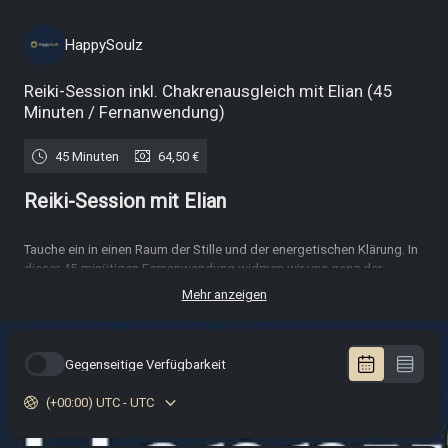
HappySoulz
Reiki-Session inkl. Chakrenausgleich mit Elian (45
Minuten / Fernanwendung)
45 Minuten
64,50 €
Reiki-Session mit Elian
Tauche ein in einen Raum der Stille und der energetischen Klärung. In
dieser 45-minütigen Fernanwendung widmen wir uns ganz der
Aktivierung deiner inneren Ressourcen.
Deine Selbstheilungskräfte
Mehr anzeigen
werden unterstützt und wir bringen dein System sanft zurück in
seine natürliche Balance.
Chakren-Ausgleich:
Hierbei werden deine Chakren mit eingebunden
Gegenseitige Verfügbarkeit
und harmonisiert, um deine innere Mitte wieder spürbar zu machen.
(+00:00) UTC - UTC
Ablauf
:
Wähle im Kalender das Zeitfenster, das mit deinem Rhythmus am